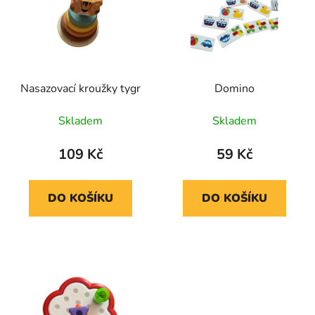
p
o
i
d
s
u
p
k
r
t
Nasazovací kroužky tygr
Domino
o
ů
d
Skladem
Skladem
u
k
109 Kč
59 Kč
t
ů
DO KOŠÍKU
DO KOŠÍKU