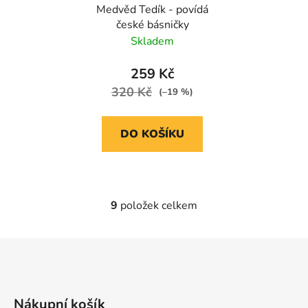
Medvěd Tedík - povídá
české básničky
Skladem
259 Kč
320 Kč
(–19 %)
DO KOŠÍKU
9
položek celkem
O
v
l
Z
á
á
d
p
a
a
c
Nákupní košík