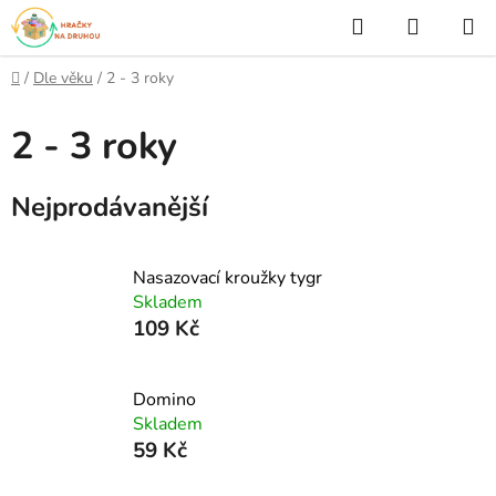
Přejít
Hledat
NÁKUP
na
KOŠÍK
obsah
Domů
/
Dle věku
/
2 - 3 roky
2 - 3 roky
Nejprodávanější
Nasazovací kroužky tygr
Skladem
109 Kč
Domino
Skladem
59 Kč