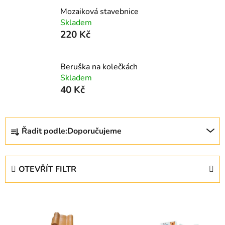
Mozaiková stavebnice
Skladem
220 Kč
Beruška na kolečkách
Skladem
40 Kč
Ř
Řadit podle:
Doporučujeme
a
z
e
OTEVŘÍT FILTR
n
í
V
p
ý
r