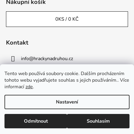
a
Nákupní košík
t
í
0
KS /
0 KČ
Kontakt
info
@
hrackynadruhou.cz
+ 420 725175436
Tento web používá soubory cookie. Dalším procházením
tohoto webu vyjadřujete souhlas s jejich používáním.. Více
informací
zde
.
Nastavení
Vytvořil Shoptet
Odmítnout
Souhlasím
Copyright 2026
Hračky na druhou
. Všechna práva
vyhrazena.
Upravit nastavení cookies