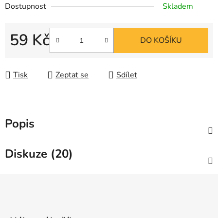
Dostupnost
Skladem
59 Kč
DO KOŠÍKU
Měrná cena:
Tisk
Zeptat se
Sdílet
Popis
Diskuze (20)
Z
á
p