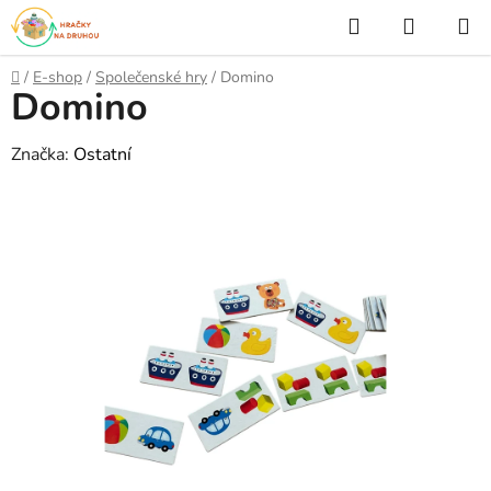
Přejít
Hledat
NÁKUP
na
KOŠÍK
obsah
Domů
/
E-shop
/
Společenské hry
/
Domino
Domino
Značka:
Ostatní