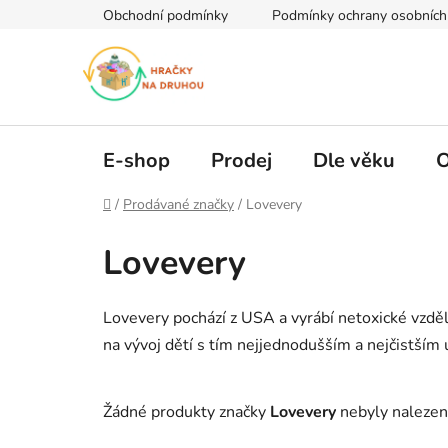
Přejít
Obchodní podmínky
Podmínky ochrany osobních
na
obsah
E-shop
Prodej
Dle věku
O
Domů
/
Prodávané značky
/
Lovevery
Lovevery
Lovevery pochází z USA a vyrábí netoxické vzděl
na vývoj dětí s tím nejjednodušším a nejčistším ú
Žádné produkty značky
Lovevery
nebyly nalezeny