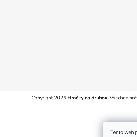
Z
á
p
a
t
í
Copyright 2026
Hračky na druhou
. Všechna pr
Tento web p