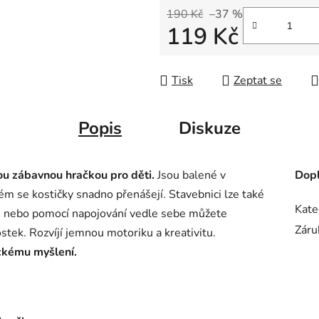
190 Kč
–37 %
119 Kč
Měrná cena:
Tisk
Zeptat se
Popis
Diskuze
ou zábavnou hračkou pro děti.
Jsou balené v
Dopl
ém se kostičky snadno přenášejí. Stavebnici lze také
Kate
le nebo pomocí napojování vedle sebe můžete
Záru
stek. Rozvíjí jemnou motoriku a kreativitu.
ckému myšlení.