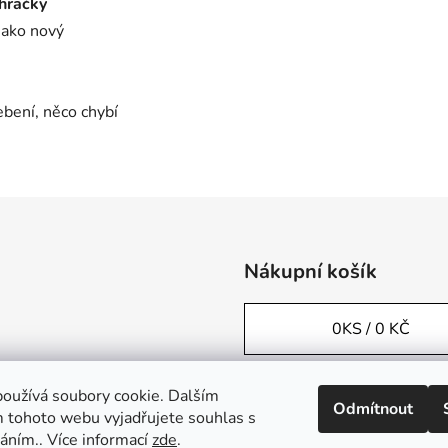
 hračky
 jako nový
ebení, něco chybí
Nákupní košík
0
KS /
0 KČ
oužívá soubory cookie. Dalším
Odmítnout
 tohoto webu vyjadřujete souhlas s
váním.. Více informací
zde
.