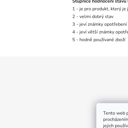
S
tupnice hodnocení stavu
1 - je pro produkt, který je
2 - velmi dobrý stav
3 - jeví známky opotřebení
4 - jeví větší známky opotř
5 - hodně používané zboží
Z
á
p
a
t
í
Tento web p
procházením
jejich použí