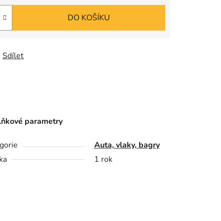
DO KOŠÍKU
Sdílet
ňkové parametry
gorie
Auta, vlaky, bagry
ka
1 rok