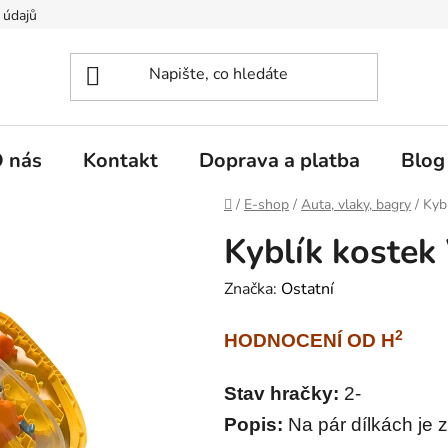
 údajů
 nás
Kontakt
Doprava a platba
Blog
Domů
/
E-shop
/
Auta, vlaky, bagry
/
Kyb
Kyblík kostek
Značka:
Ostatní
2
HODNOCENÍ OD H
Stav hračky:
2-
Popis:
Na pár dílkách je 