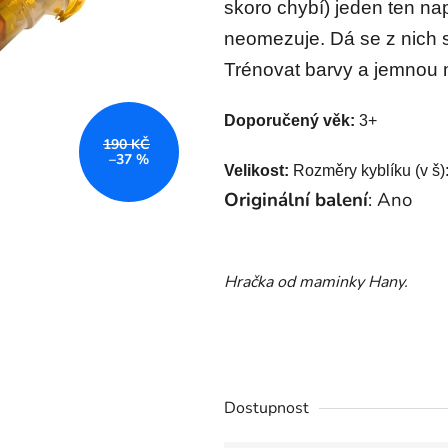
skoro chybí) jeden ten nap
neomezuje. Dá se z nich s
Trénovat barvy a jemnou m
Doporučený věk:
3+
190 KČ
–37 %
Velikost:
Rozměry kyblíku (v š)
Originální balení
: Ano
Hračka od maminky Hany.
Dostupnost