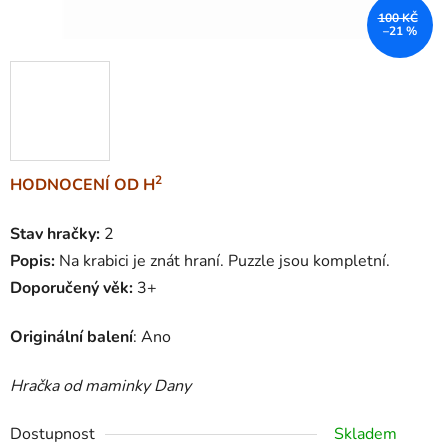
100 KČ
–21 %
2
HODNOCENÍ OD H
Stav hračky:
2
Popis:
Na krabici je znát hraní. Puzzle jsou kompletní.
Doporučený věk:
3+
Originální balení
: Ano
Hračka od maminky Dany
Dostupnost
Skladem