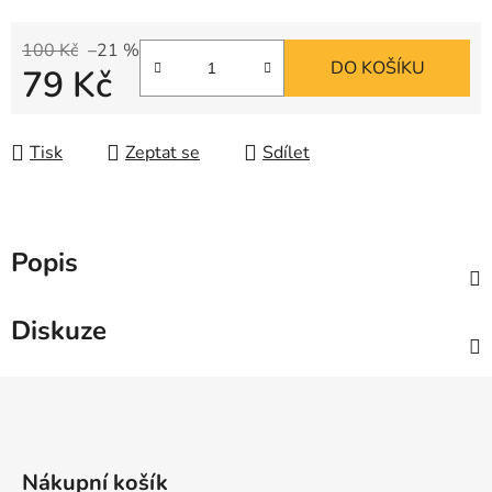
100 Kč
–21 %
DO KOŠÍKU
79 Kč
Měrná cena:
Tisk
Zeptat se
Sdílet
Popis
Diskuze
Z
á
p
a
Nákupní košík