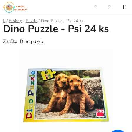
Přejít
Hledat
NÁKUP
na
KOŠÍK
obsah
Domů
/
E-shop
/
Puzzle
/
Dino Puzzle - Psi 24 ks
Dino Puzzle - Psi 24 ks
Značka:
Dino puzzle